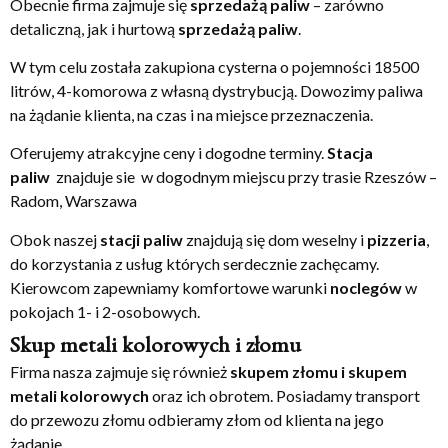
Obecnie firma zajmuje się
sprzedażą paliw
– zarówno
detaliczną, jak i hurtową
sprzedażą paliw
.
W tym celu została zakupiona cysterna o pojemności 18500
litrów, 4-komorowa z własną dystrybucją. Dowozimy paliwa
na żądanie klienta, na czas i na miejsce przeznaczenia.
Oferujemy atrakcyjne ceny i dogodne terminy.
Stacja
paliw
znajduje sie w dogodnym miejscu przy trasie Rzeszów –
Radom, Warszawa
Obok naszej
stacji paliw
znajdują się dom weselny i
pizzeria
,
do korzystania z usług których serdecznie zachęcamy.
Kierowcom zapewniamy komfortowe warunki
noclegów
w
pokojach 1- i 2-osobowych.
Skup metali kolorowych i złomu
Firma nasza zajmuje się również
skupem złomu i skupem
metali kolorowych
oraz ich obrotem. Posiadamy transport
do przewozu złomu odbieramy złom od klienta na jego
żądanie.