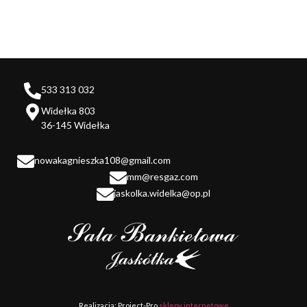
533 313 032
Widełka 803
36-145 Widełka
nowakagnieszka108@gmail.com
mm@resgaz.com
jaskolka.widelka@op.pl
Realizacja: Project-Pro
sklepy internetowe