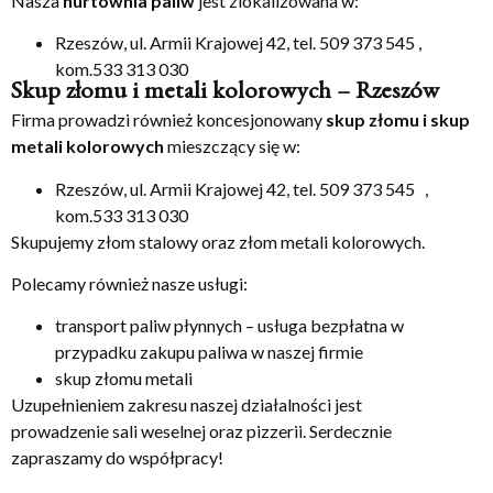
Nasza
hurtownia paliw
jest zlokalizowana w:
Rzeszów, ul. Armii Krajowej 42, tel. 509 373 545 ,
kom.533 313 030
Skup złomu i metali kolorowych – Rzeszów
Firma prowadzi również koncesjonowany
skup złomu i skup
metali kolorowych
mieszczący się w:
Rzeszów, ul. Armii Krajowej 42, tel. 509 373 545 ,
kom.533 313 030
Skupujemy złom stalowy oraz złom metali kolorowych.
Polecamy również nasze usługi:
transport paliw płynnych – usługa bezpłatna w
przypadku zakupu paliwa w naszej firmie
skup złomu metali
Uzupełnieniem zakresu naszej działalności jest
prowadzenie sali weselnej oraz pizzerii. Serdecznie
zapraszamy do współpracy!