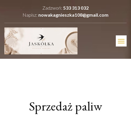
Zadzwoń:
533 313 032
Napisz:
nowakagnieszka108@gmail.com
Sprzedaż paliw